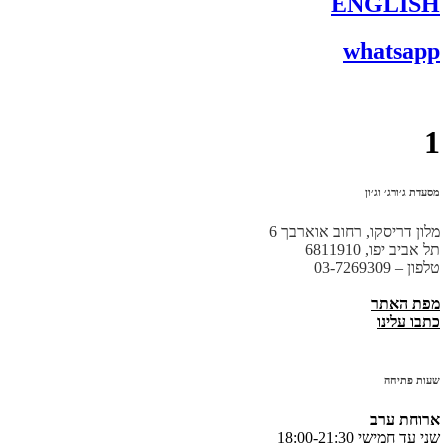
ENGLISH
whatsapp
1
מסעדת ג׳ורג׳ וג׳ון
מלון דריסקו, רחוב אוארבך 6
תל אביב יפו, 6811910
טלפון – 03-7269309
מפת האתר
כתבו עלינו
שעות פתיחה
ארוחת‭ ‬ערב
שני עד חמישי 18:00-21:30