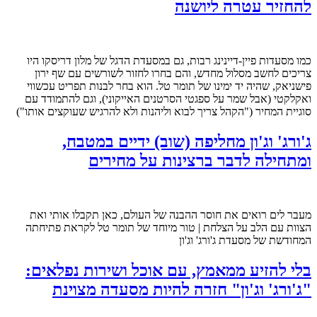
להחזיר עטרה ליושנה
כמו מסעדות פיין-דיינינג רבות, גם במסעדת הדגל של מלון דריסקו היו
צריכים לחשב מסלול מחדש, והם בחרו לחזור לשורשים עם שף ירון
פישניאק, שהיה יד ימינו של תומר טל. הוא בחר לבנות תפריט עכשווי
ואקלקטי (אבל שמר על ספגטי הסרטנים האייקוני), וגם להתמודד עם
סוגיית המחיר ("הקהל צריך לבוא וליהנות ולא להרגיש שעוקצים אותו")
ג'ורג' וג'ון מחליפה (שוב) ידיים במטבח,
ומתחילה לדבר ברצינות על מחירים
מעבר לים רואים את חוסר ההבנה של העולם, כאן תקבלו אותי ואת
הצוות עם הלב על הצלחת | טור מיוחד של תומר טל לקראת פתיחתה
המחודשת של מסעדת ג'ורג' וג'ון
בלי להזיע ממאמץ, עם אוכל ושירות נפלאים:
"ג'ורג' וג'ון" חזרה להיות מסעדה מצוינת